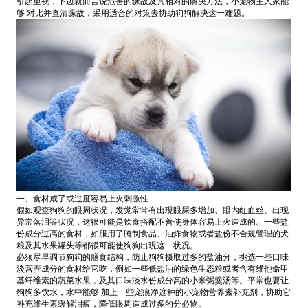
引起重视，下边就而言说危害的缘故及其相对的解决方法，小宠物主人家能
够 对比并查清缘故，采用适合的对策去协助狗狗解决这一难题。
一、食材咸了或过度容易上火刺激性
假如观查狗狗的眼周状况，发觉常常有出現眼屎多增加、眼内红血丝、出现
异常落泪等状况，这很可能是饮食搭配不善使身体容易上火造成的。一些盐
份成分过高的食材，如服用了腌制食品、油炸食物或者盐份不合规管理的犬
粮及其水果罐头等都很可能使狗狗出現这一状况。
必须尽早调节狗狗的膳食结构，防止狗狗摄取过多的盐油分，挑选一些口味
淡营养成分的食材给它吃，例如一些低盐油的绿色生态粮或者含有维他命甲
基纤维素的蔬菜水果，及其口味淡水份成分高的小米粥羹汤等。平常也要让
狗狗多饮水，水中能够 加上一些宠痕净这种的小宠物营养素补充剂，协助它
补充维生素缓解泪痕，降低眼周造成过多的分必物。