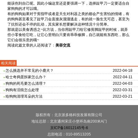
能误伤到自己呢。因此小编这里还是要强调一下，选择趾甲刀一定要适合自
家狗狗的才可以哦。
有的狗狗如果对于剪指甲或者是天生对利器之类的都会产生害怕的情绪，有
的狗狗甚至看见了趾甲刀会直接灰溜溜逃走，有的就一脸生无可恋，甚至为
了抗拒还会不停的乱动，其实家长想要解决这种情况十分简单。
那就是以美食诱惑之~比方说，当你用趾甲刀给它修剪脚趾甲的时候，就弄
些小零食给它吃，让它心里明白只要肯乖乖修脚，自己就能有东西吃，那么
它们会很乐意的哦~
阅读此篇文章的人还阅读了：
美容交流
相关阅读
怎么挑选并不常见的小鹿犬？
2022-04-18
哈士奇捣蛋拆家怎么办？
2022-04-11
狗狗的死毛要怎么清理？
2022-04-03
狗狗有泪痕怎么处理
2022-03-31
给狗狗清理耳朵的方法
2022-03-21
版权所有：北京派多格科技发展有限公司
地址总部：北京通州宋庄小堡环岛南200米A门
京ICP备16012145号-6
总部电话：010-89513205