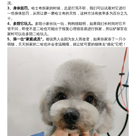
况。
3、身体惩罚。
哈士奇拆家的时候，总是打骂不听，我们可以试着对它进行
一些身体惩罚，从而让磨一磨哈士奇的天性，这种方法有效率多为百分之九
十。
4、多陪它玩儿。
多陪小家伙玩一玩，狗狗很聪明，如果我们长时间对它不
管不问，即使不是二哈也可能出于报复心理很容易进行拆家，所以铲屎官在
家时可以在多陪二哈玩儿。
5、添一位“家庭成员”。
都说男人会因为女人而改变，如果你家添了一只小
萌猫，天天拆家的二哈也许会变温顺哦，就让软可爱的猫咪去“感化”它吧！