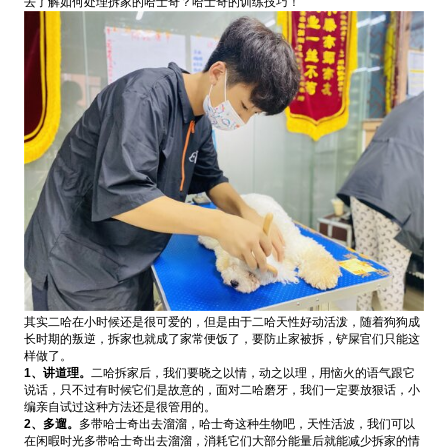
去了解如何处理拆家的哈士奇？哈士奇的训练技巧！
其实二哈在小时候还是很可爱的，但是由于二哈天性好动活泼，随着狗狗成
长时期的叛逆，拆家也就成了家常便饭了，要防止家被拆，铲屎官们只能这
样做了。
1、讲道理。
二哈拆家后，我们要晓之以情，动之以理，用恼火的语气跟它
说话，只不过有时候它们是故意的，面对二哈磨牙，我们一定要放狠话，小
编亲自试过这种方法还是很管用的。
2、多遛。
多带哈士奇出去溜溜，哈士奇这种生物吧，天性活波，我们可以
在闲暇时光多带哈士奇出去溜溜，消耗它们大部分能量后就能减少拆家的情