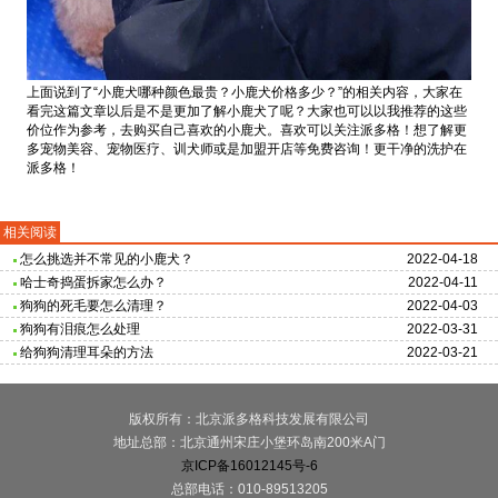
上面说到了“小鹿犬哪种颜色最贵？小鹿犬价格多少？”的相关内容，大家在
看完这篇文章以后是不是更加了解小鹿犬了呢？大家也可以以我推荐的这些
价位作为参考，去购买自己喜欢的小鹿犬。喜欢可以关注派多格！想了解更
多宠物美容、宠物医疗、训犬师或是加盟开店等免费咨询！更干净的洗护在
派多格！
相关阅读
怎么挑选并不常见的小鹿犬？
2022-04-18
哈士奇捣蛋拆家怎么办？
2022-04-11
狗狗的死毛要怎么清理？
2022-04-03
狗狗有泪痕怎么处理
2022-03-31
给狗狗清理耳朵的方法
2022-03-21
版权所有：北京派多格科技发展有限公司
地址总部：北京通州宋庄小堡环岛南200米A门
京ICP备16012145号-6
总部电话：010-89513205