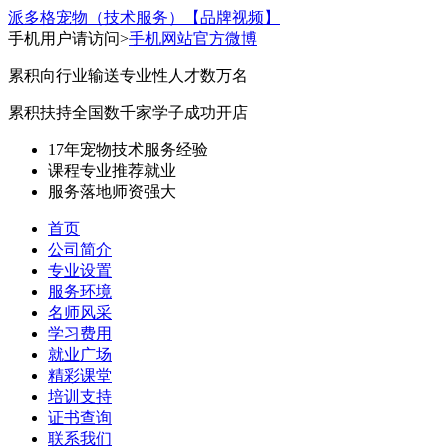
派多格宠物（技术服务）
【品牌视频】
手机用户请访问>
手机网站
官方微博
累积向行业输送专业性人才数万名
累积扶持全国数千家学子成功开店
17年宠物技术服务经验
课程专业
推荐就业
服务落地
师资强大
首页
公司简介
专业设置
服务环境
名师风采
学习费用
就业广场
精彩课堂
培训支持
证书查询
联系我们