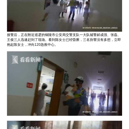
接警后，正在附近巡逻的铜陵市公安局交警支队一大队辅警郝成强、张磊、
王俊三人迅速赶到了现场。看到陈女士已经昏厥，三名协警没有多想，立即
抱起陈女士，冲向120急救中心。