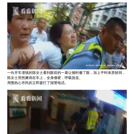
一向开车谨慎的陈女士看到眼前的一幕让顿时傻了眼，加上平时体质较弱，
陈女士突然瘫倒在车上，全身僵硬，呼吸急促。
周围热心市民的立即拨打了报警电话。