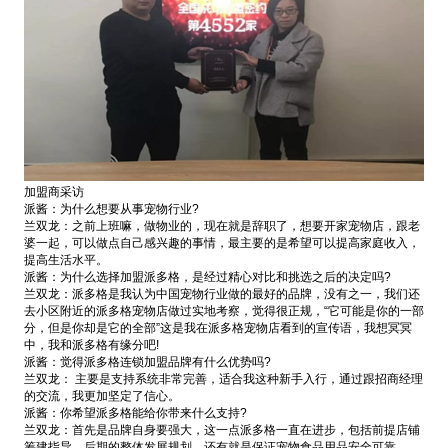
加盟商采访
派酱：为什么想要从事宠物行业?
兰双龙：之前上班嘛，做物业的，现在就是辞职了，想要开家宠物店，跟老
婆一起，可以做点自己感兴趣的事情，最主要的是希望可以提高家庭收入，
提高生活水平。
派酱：为什么选择加盟派多格，是经过精心对比和挑选之后的决定吗?
兰双龙：派多格是我认为中国宠物行业做的最好的品牌，没有之一，我们还
去小区附近的派多格宠物店做过实地考察，觉得很正规，“它可能是你的一部
分，但是你却是它的全部”这是我在派多格宠物店看到的宣传语，我想冥冥
中，我和派多格有缘分吧!
派酱：觉得派多格连锁加盟品牌有什么优势吗?
兰双龙： 主要是支持系统非常完善，适合我这种新手入行，通过跟招商经理
的交流，我更加坚定了信心。
派酱：你希望派多格能给你带来什么支持?
兰双龙：首先是品牌自身要强大，这一点派多格一直在进步，包括前提店铺
筹建指导，后期的整体发展规划，还有就是保证宠物食品用品安全可靠。