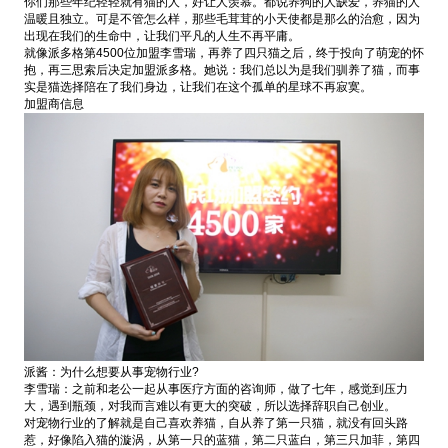
你们那些年纪轻轻就有猫的人，好让人羡慕。都说养狗的人缺爱，养猫的人
温暖且独立。可是不管怎么样，那些毛茸茸的小天使都是那么的治愈，因为
出现在我们的生命中，让我们平凡的人生不再平庸。
就像派多格第4500位加盟李雪瑞，再养了四只猫之后，终于投向了萌宠的怀
抱，再三思索后决定加盟派多格。她说：我们总以为是我们驯养了猫，而事
实是猫选择陪在了我们身边，让我们在这个孤单的星球不再寂寞。
加盟商信息
派酱：为什么想要从事宠物行业?
李雪瑞：之前和老公一起从事医疗方面的咨询师，做了七年，感觉到压力
大，遇到瓶颈，对我而言难以有更大的突破，所以选择辞职自己创业。
对宠物行业的了解就是自己喜欢养猫，自从养了第一只猫，就没有回头路
惹，好像陷入猫的漩涡，从第一只的蓝猫，第二只蓝白，第三只加菲，第四