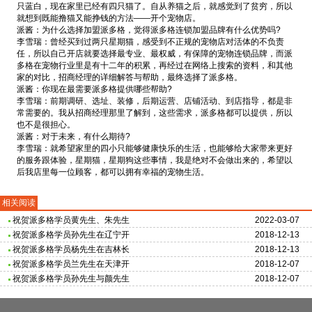
只蓝白，现在家里已经有四只猫了。自从养猫之后，就感觉到了贫穷，所以
就想到既能撸猫又能挣钱的方法——开个宠物店。
派酱：为什么选择加盟派多格，觉得派多格连锁加盟品牌有什么优势吗?
李雪瑞：曾经买到过两只星期猫，感受到不正规的宠物店对活体的不负责
任，所以自己开店就要选择最专业、最权威，有保障的宠物连锁品牌，而派
多格在宠物行业里是有十二年的积累，再经过在网络上搜索的资料，和其他
家的对比，招商经理的详细解答与帮助，最终选择了派多格。
派酱：你现在最需要派多格提供哪些帮助?
李雪瑞：前期调研、选址、装修，后期运营、店铺活动、到店指导，都是非
常需要的。我从招商经理那里了解到，这些需求，派多格都可以提供，所以
也不是很担心。
派酱：对于未来，有什么期待?
李雪瑞：就希望家里的四小只能够健康快乐的生活，也能够给大家带来更好
的服务跟体验，星期猫，星期狗这些事情，我是绝对不会做出来的，希望以
后我店里每一位顾客，都可以拥有幸福的宠物生活。
相关阅读
祝贺派多格学员黄先生、朱先生
2022-03-07
祝贺派多格学员孙先生在辽宁开
2018-12-13
祝贺派多格学员杨先生在吉林长
2018-12-13
祝贺派多格学员兰先生在天津开
2018-12-07
祝贺派多格学员孙先生与颜先生
2018-12-07