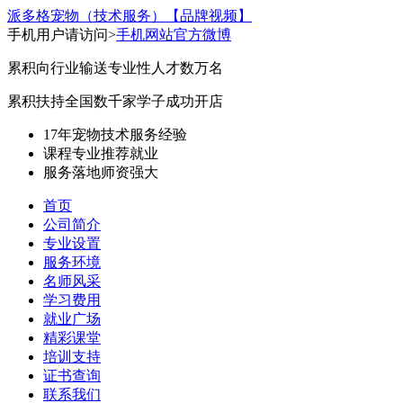
派多格宠物（技术服务）
【品牌视频】
手机用户请访问>
手机网站
官方微博
累积向行业输送专业性人才数万名
累积扶持全国数千家学子成功开店
17年宠物技术服务经验
课程专业
推荐就业
服务落地
师资强大
首页
公司简介
专业设置
服务环境
名师风采
学习费用
就业广场
精彩课堂
培训支持
证书查询
联系我们