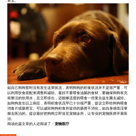
胃宝。
如自己狗狗暂时没有发生这类状况，表明狗狗的积食状况并不是很严重，可
以利用饮食搭配来调整和减轻。最好不要喂食油腻的食材，要确保狗狗有充
裕整洁的饮用水，且立即排出，还能够适度的喂食一些复合益生菌去减轻。
如狗狗发生以上病症，表明积食状况早已十分很严重，提议立即给狗狗喂食
消食片或肠胃宝。可以减轻狗狗积食所提供的肠胃不消化，如自身感觉没掌
握去医治的。提议最好把狗狗立即送至宠物诊所，让专业的宠物医师开展医
治。
阅读此篇文章的人还阅读了：
宠物医疗