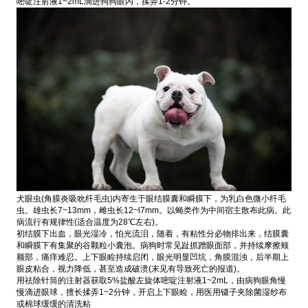
嘧啶注射液1~2mL滴进狗狗眼内，揉弄1-2分钟。
犬眼虫(角膜炎吸吮纤毛虫)内寄生于眼结膜囊和瞬膜下，为乳白色微小纤毛
虫。雄虫长7~13mm，雌虫长12~l7mm。以蝇类作为中间宿主散布此病。此
病流行有规律性(适合温度为28℃左右)。
初结膜下出血，眼光湿冷，怕光流泪，随着，有粘性分必物排出来，结膜囊
和瞬膜下有集聚的谷颗粒小囊泡。病狗时常见趾抓蹭眼面部，并持续摩擦颊
额部，痛痒难忍。上下眼睑持续启闭，眼光明显凹坑，角膜混浊，后半期上
眼皮粘合，视力降低，甚至造成破溃(末见有导致死亡的报道)。
用祛除针筒的注射器获取5%盐酸左旋体嘧啶注射液1~2mL，由病狗眼角慢
慢滴进眼球，擅长揉弄1~2分钟，开启上下眼睑，用医用镊子夹除菌湿纱布
或棉球缓缓的清洗粘