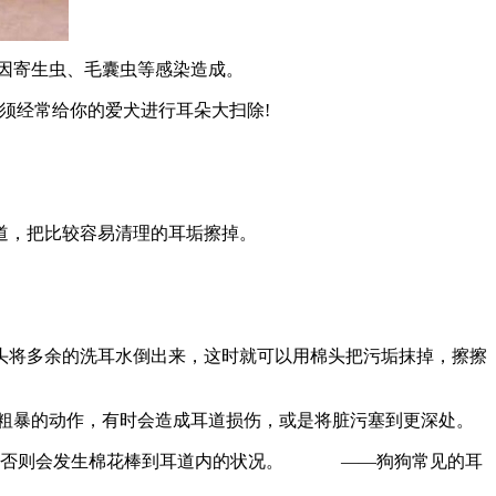
因寄生虫、毛囊虫等感染造成。
须经常给你的爱犬进行耳朵大扫除!
道，把比较容易清理的耳垢擦掉。
头将多余的洗耳水倒出来，这时就可以用棉头把污垢抹掉，擦擦
粗暴的动作，有时会造成耳道损伤，或是将脏污塞到更深处。
花棒，否则会发生棉花棒到耳道内的状况。 ——狗狗常见的耳