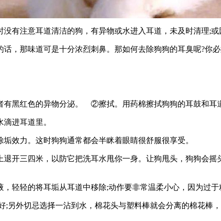
时没有注意耳道清洁的狗，有异物或水进入耳道，未及时清理;或
的话，那味道可是十分浓烈刺鼻。那如何去除狗狗的耳臭呢?你必
者有黑红色的异物分泌。 ②擦拭。用药棉擦拭狗狗的耳鼓和耳
水滴进耳道里。
除垢效力。这时狗狗通常都会半眯着眼睛很舒服很享受。
上退开三四米，以防它把洗耳水甩你一身。让狗甩头，狗狗会摇
液，轻轻的将耳垢从耳道中移除;动作要非常温柔小心，因为过于
左右好;另外切忌选择一沾到水，棉花头与塑料棒就会分离的棉