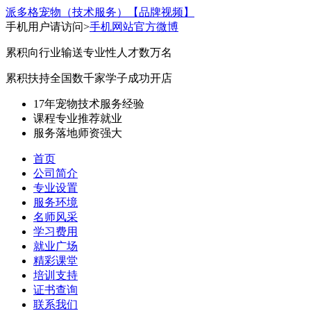
派多格宠物（技术服务）
【品牌视频】
手机用户请访问>
手机网站
官方微博
累积向行业输送专业性人才数万名
累积扶持全国数千家学子成功开店
17年宠物技术服务经验
课程专业
推荐就业
服务落地
师资强大
首页
公司简介
专业设置
服务环境
名师风采
学习费用
就业广场
精彩课堂
培训支持
证书查询
联系我们