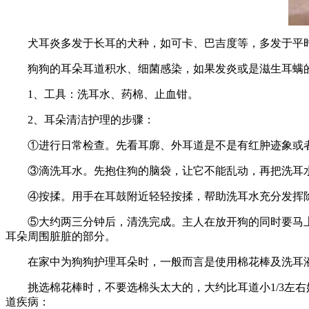
犬耳炎多发于长耳的犬种，如可卡、巴吉度等，多发于平
狗狗的耳朵耳道积水、细菌感染，如果发炎或是滋生耳螨
1、工具：洗耳水、药棉、止血钳。
2、耳朵清洁护理的步骤：
①进行日常检查。先看耳廓、外耳道是不是有红肿迹象或
③滴洗耳水。先抱住狗的脑袋，让它不能乱动，再把洗耳
④按揉。用手在耳鼓附近轻轻按揉，帮助洗耳水充分发挥
⑤大约两三分钟后，清洗完成。主人在放开狗的同时要马
耳朵周围脏脏的部分。
在家中为狗狗护理耳朵时，一般而言是使用棉花棒及洗耳
挑选棉花棒时，不要选棉头太大的，大约比耳道小1/3
道疾病：