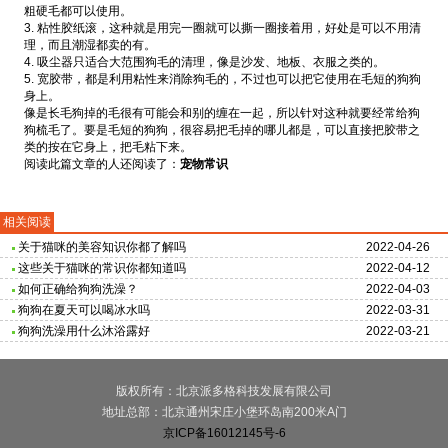
粗硬毛都可以使用。
3. 粘性胶纸滚，这种就是用完一圈就可以撕一圈接着用，好处是可以不用清
理，而且潮湿都卖的有。
4. 吸尘器只适合大范围狗毛的清理，像是沙发、地板、衣服之类的。
5. 宽胶带，都是利用粘性来消除狗毛的，不过也可以把它使用在毛短的狗狗
身上。
像是长毛狗掉的毛很有可能会和别的缠在一起，所以针对这种就要经常给狗
狗梳毛了。要是毛短的狗狗，很容易把毛掉的哪儿都是，可以直接把胶带之
类的按在它身上，把毛粘下来。
阅读此篇文章的人还阅读了：
宠物常识
相关阅读
关于猫咪的美容知识你都了解吗
2022-04-26
这些关于猫咪的常识你都知道吗
2022-04-12
如何正确给狗狗洗澡？
2022-04-03
狗狗在夏天可以喝冰水吗
2022-03-31
狗狗洗澡用什么沐浴露好
2022-03-21
版权所有：北京派多格科技发展有限公司
地址总部：北京通州宋庄小堡环岛南200米A门
京ICP备16012145号-6