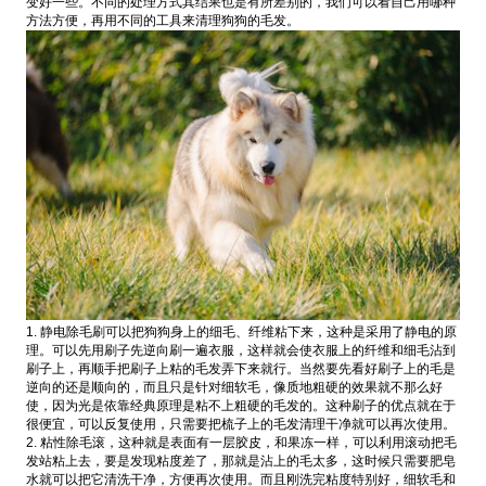
变好一些。不同的处理方式其结果也是有所差别的，我们可以看自己用哪种
方法方便，再用不同的工具来清理狗狗的毛发。
1. 静电除毛刷可以把狗狗身上的细毛、纤维粘下来，这种是采用了静电的原
理。可以先用刷子先逆向刷一遍衣服，这样就会使衣服上的纤维和细毛沾到
刷子上，再顺手把刷子上粘的毛发弄下来就行。当然要先看好刷子上的毛是
逆向的还是顺向的，而且只是针对细软毛，像质地粗硬的效果就不那么好
使，因为光是依靠经典原理是粘不上粗硬的毛发的。这种刷子的优点就在于
很便宜，可以反复使用，只需要把梳子上的毛发清理干净就可以再次使用。
2. 粘性除毛滚，这种就是表面有一层胶皮，和果冻一样，可以利用滚动把毛
发站粘上去，要是发现粘度差了，那就是沾上的毛太多，这时候只需要肥皂
水就可以把它清洗干净，方便再次使用。而且刚洗完粘度特别好，细软毛和