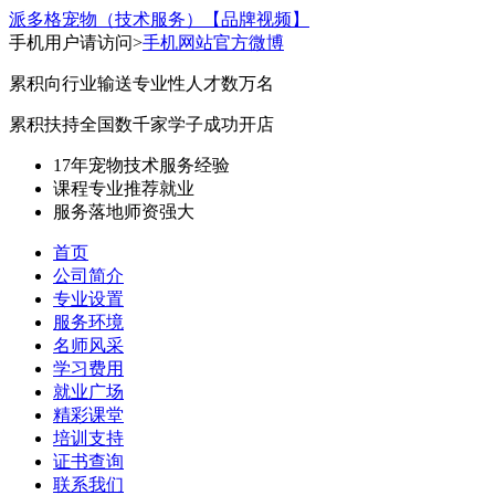
派多格宠物（技术服务）
【品牌视频】
手机用户请访问>
手机网站
官方微博
累积向行业输送专业性人才数万名
累积扶持全国数千家学子成功开店
17年宠物技术服务经验
课程专业
推荐就业
服务落地
师资强大
首页
公司简介
专业设置
服务环境
名师风采
学习费用
就业广场
精彩课堂
培训支持
证书查询
联系我们