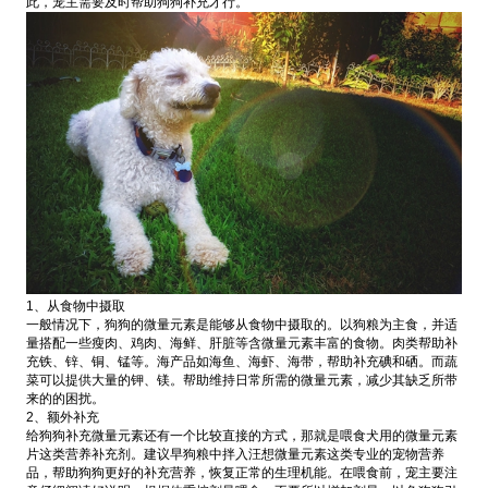
此，宠主需要及时帮助狗狗补充才行。
1、从食物中摄取
一般情况下，狗狗的微量元素是能够从食物中摄取的。以狗粮为主食，并适
量搭配一些瘦肉、鸡肉、海鲜、肝脏等含微量元素丰富的食物。肉类帮助补
充铁、锌、铜、锰等。海产品如海鱼、海虾、海带，帮助补充碘和硒。而蔬
菜可以提供大量的钾、镁。帮助维持日常所需的微量元素，减少其缺乏所带
来的的困扰。
2、额外补充
给狗狗补充微量元素还有一个比较直接的方式，那就是喂食犬用的微量元素
片这类营养补充剂。建议早狗粮中拌入汪想微量元素这类专业的宠物营养
品，帮助狗狗更好的补充营养，恢复正常的生理机能。在喂食前，宠主要注