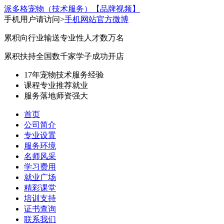
派多格宠物（技术服务）
【品牌视频】
手机用户请访问>
手机网站
官方微博
累积向行业输送专业性人才数万名
累积扶持全国数千家学子成功开店
17年宠物技术服务经验
课程专业
推荐就业
服务落地
师资强大
首页
公司简介
专业设置
服务环境
名师风采
学习费用
就业广场
精彩课堂
培训支持
证书查询
联系我们