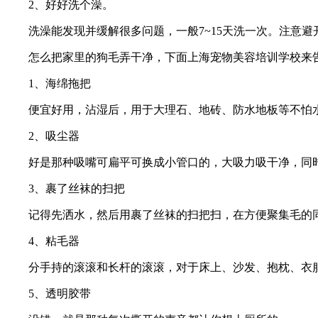
2、好好洗个澡。
洗澡能发现并缓解很多问题，一般7~15天洗一次。注意
怎么把家里的狗毛弄干净，下面上海宠物美容培训学校来
1、海绵拖把
便宜好用，沾湿后，用于大理石、地砖、防水地板等不怕
2、吸尘器
好是那种吸嘴可扁平可换成小管口的，大吸力吸干净，同时
3、裹了丝袜的扫把
记得先洒水，然后用裹了丝袜的扫把扫，在方便聚集毛的
4、粘毛器
分手持的滚滚和长杆的滚滚，对于床上、沙发、抱枕、衣
5、透明胶带