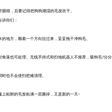
避开眼睛，后要记得把狗狗潮湿的毛发吹干。
告诉你们：
水的地方，顺着一个方向拉过来，妥妥拖干净狗毛。
角落也可处理。无线手持式和扫地机器人不推荐，吸狗毛?分分
同时也不会使扫把难清理。
服上粘附的毛发粘满一层撕掉，又是新的一天~