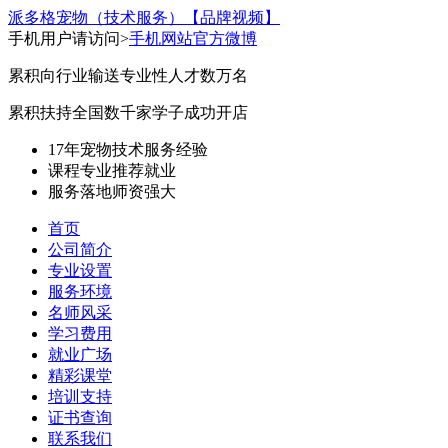
派多格宠物（技术服务）
【品牌视频】
手机用户请访问>
手机网站
官方微博
累积向行业输送专业性人才数万名
累积扶持全国数千家学子成功开店
17年宠物技术服务经验
课程专业
推荐就业
服务落地
师资强大
首页
公司简介
专业设置
服务环境
名师风采
学习费用
就业广场
精彩课堂
培训支持
证书查询
联系我们