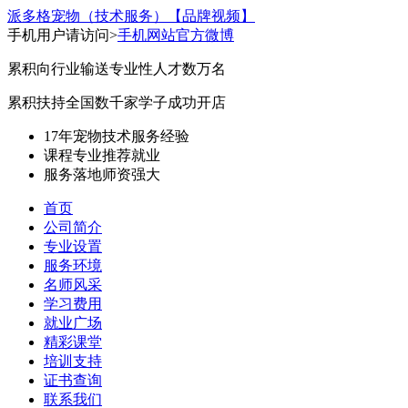
派多格宠物（技术服务）
【品牌视频】
手机用户请访问>
手机网站
官方微博
累积向行业输送专业性人才数万名
累积扶持全国数千家学子成功开店
17年宠物技术服务经验
课程专业
推荐就业
服务落地
师资强大
首页
公司简介
专业设置
服务环境
名师风采
学习费用
就业广场
精彩课堂
培训支持
证书查询
联系我们