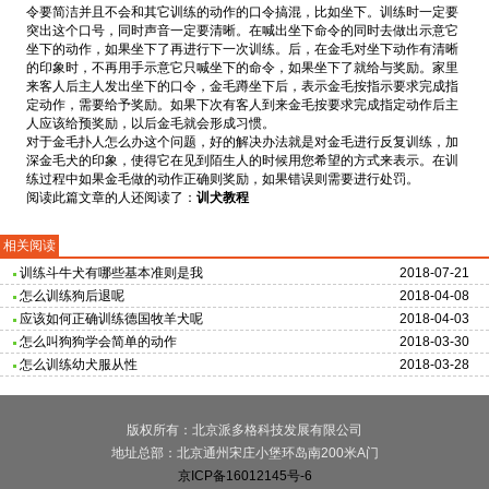
令要简洁并且不会和其它训练的动作的口令搞混，比如坐下。训练时一定要
突出这个口号，同时声音一定要清晰。在喊出坐下命令的同时去做出示意它
坐下的动作，如果坐下了再进行下一次训练。后，在金毛对坐下动作有清晰
的印象时，不再用手示意它只喊坐下的命令，如果坐下了就给与奖励。家里
来客人后主人发出坐下的口令，金毛蹲坐下后，表示金毛按指示要求完成指
定动作，需要给予奖励。如果下次有客人到来金毛按要求完成指定动作后主
人应该给预奖励，以后金毛就会形成习惯。
对于金毛扑人怎么办这个问题，好的解决办法就是对金毛进行反复训练，加
深金毛犬的印象，使得它在见到陌生人的时候用您希望的方式来表示。在训
练过程中如果金毛做的动作正确则奖励，如果错误则需要进行处罚。
阅读此篇文章的人还阅读了：
训犬教程
相关阅读
训练斗牛犬有哪些基本准则是我
2018-07-21
怎么训练狗后退呢
2018-04-08
应该如何正确训练德国牧羊犬呢
2018-04-03
怎么叫狗狗学会简单的动作
2018-03-30
怎么训练幼犬服从性
2018-03-28
版权所有：北京派多格科技发展有限公司
地址总部：北京通州宋庄小堡环岛南200米A门
京ICP备16012145号-6