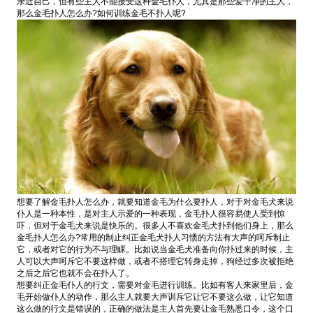
亲近自己，但有些主人不能接受这种金毛仆人，尤其是那些爱干净的主人，
那么金毛扑人怎么办?如何训练金毛不扑人呢?
想要了解金毛扑人怎么办，就要知道金毛为什么要扑人，对于对金毛犬来说
仆人是一种本性，是对主人示爱的一种表现，金毛扑人很容易使人受到惊
吓，但对于金毛犬来说是快乐的。很多人不喜欢金毛犬扑到他们身上，那么
金毛扑人怎么办?常用的制止纠正金毛犬扑人习惯的方法有大声的呵斥制止
它，或者对它的行为不与理睬。比如说当金毛犬准备向你扑过来的时候，主
人可以大声呵斥它不要这样做，或者不搭理它转身走掉，狗经过多次被拒绝
之后之后它也就不会在扑人了。
想要纠正金毛仆人的行文，需要对金毛进行训练。比如有客人来家里后，金
毛开始做仆人的动作，那么主人就要大声训斥它让它不要这么做，让它知道
这么做的行文是错误的，正确的做法是主人首先要让金毛熟悉口令，这个口