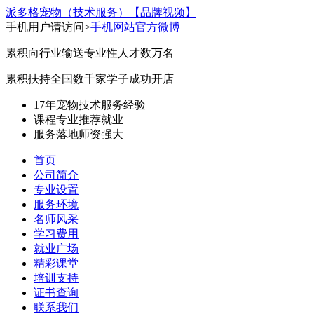
派多格宠物（技术服务）
【品牌视频】
手机用户请访问>
手机网站
官方微博
累积向行业输送专业性人才数万名
累积扶持全国数千家学子成功开店
17年宠物技术服务经验
课程专业
推荐就业
服务落地
师资强大
首页
公司简介
专业设置
服务环境
名师风采
学习费用
就业广场
精彩课堂
培训支持
证书查询
联系我们