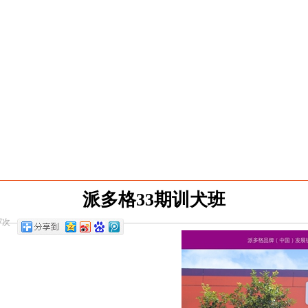
派多格33期训犬班
7次