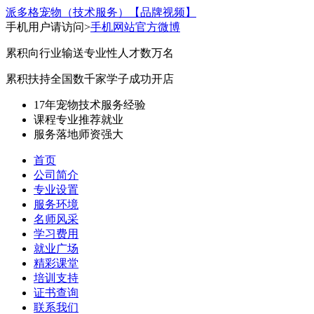
派多格宠物（技术服务）
【品牌视频】
手机用户请访问>
手机网站
官方微博
累积向行业输送专业性人才数万名
累积扶持全国数千家学子成功开店
17年宠物技术服务经验
课程专业
推荐就业
服务落地
师资强大
首页
公司简介
专业设置
服务环境
名师风采
学习费用
就业广场
精彩课堂
培训支持
证书查询
联系我们