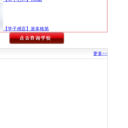
【学子感言】派多格第
更多>>