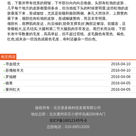
低，下垂并带有优美的褶皱，下半部分向内向后卷曲。头部有松弛的皮肤，
几乎每个地方的皮肤都显得多余，但当他低下头的时候更明显;这些松弛的皮
肤垂落下来，形成皱纹，尤其是前额和脸部两侧。鼻孔大而张开。上唇赘肉
垂下来，颈部也有松弛的皮肤，形成喉咙赘肉，而且非常明显。
颈部长，肩胛肌肉发达，向后倾斜;肋骨支撑良好;胸部足够深。前腿直，且
骨骼粗大;足爪结实;大腿和第二节大腿肌肉非常发达。尾巴长而尖细，下部
长有中等数量的毛发，高高举起，但不超过背线。皮毛颜色有黑色、褐色、
红色;或夹杂一些浅色或獾色毛发，有时还掺杂一些白色。
相关阅读
寻血猎犬
2016-04-10
苏俄牧羊犬
2016-04-10
罗福梗
2016-04-06
狼青
2016-04-05
莱州红犬
2016-04-05
版权所有：北京派多格科技发展有限公司
地址总部：北京通州宋庄小堡环岛南200米A门
京ICP备16012145号-6
总部电话：010-89513205