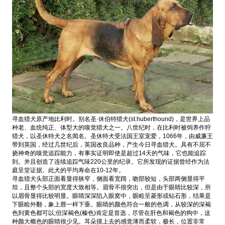
寻血猎犬原产地比利时。别名圣·休伯特猎犬(st.huberthound)，是世界上品
种老、血统纯正、体型大的嗅觉猎犬之一。八世纪时，在比利时被饲养作狩
猎犬，以圣休特犬之名闻名。圣休特犬受法国王室宠爱，1066年，由威廉王
带到英国，经过几世纪后，英国改良品种，产生今日寻血猎犬。具有不屈不
挠神奇的嗅觉追踪能力，有事实证明即使是超过14天的气味，它也能追踪
到。并且创造了连续追踪气味220公里的纪录。它所发现的证据曾经作为法
庭呈堂证据。此犬的平均寿命在10-12年。
寻血猎犬头部正面看显得狭窄，侧面看宽阔，吻部较短，头部两侧显得平
坦，且整个头部的宽度大致相等。眉骨不很突出，但是由于眼睛比较深，所
以眉骨显得比较明显。眼睛深深陷入眼窝中，眼睑呈菱形或钻石形，结果是
下眼睑外翻，象上唇一样下垂。眼睛的颜色符合一般的色调，从较深的深褐
色到黄色都可以;但深褐色(榛色)肯定是首选，尽管在肝色和褐色的狗中，这
种颜大概色的眼睛很少见。耳朵摸上去的感觉薄而柔软，极长，位置非常