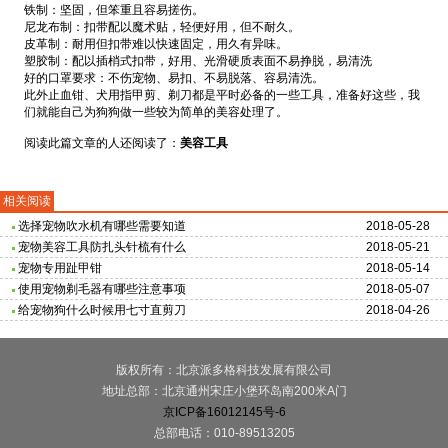
铁制：坚固，但笨重且容易搓伤。
尼龙布制：扣带配以魔术贴，轻便好用，但不耐久。
皮革制：耐用但扣带难以快速固定，用久有异味。
塑胶制：配以插梢式扣带，好用、光滑硬质表面不易挣脱，易清洗
好的口罩要求：不伤宠物、易扣、不易脱落、容易清洗。
此外止血钳、犬用指甲剪、剃刀都是平时必备的一些工具，准备好这些，我
们就能自己为狗狗做一些较为简单的美容处理了。
阅读此篇文章的人还阅读了：
美容工具
相关阅读
选择宠物吹水机有哪些需要知道
2018-05-28
宠物美容工具防扎头针梳有什么
2018-05-21
宠物专用趾甲钳
2018-05-14
使用宠物剃毛器有哪些注意事项
2018-05-07
给宠物狗什么时候用七寸直剪刀
2018-04-26
版权所有：北京派多格科技发展有限公司
地址总部：北京通州宋庄小堡环岛南200米A门
京ICP备16012145号-6
总部电话：010-89513205