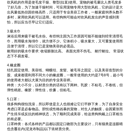
吹风机的作用是使毛发干燥、整型(拉直)使用。宠物的被毛量比人类毛发多
了好几倍，为了加速干燥时间，可应用宠物专用大型吹风机，它的设计是大
出风量低热但因价格高昂，只适用于专业美容工作者，一般家庭饲养头数不
多时，家用吹风机可以适用。有些狗狗可能会对吹风机发出的声音感到害
怕，所以应当尽早让它们适应。
3.吸水巾
淋浴后用来吸干被毛水份。有些饲主因为工作原因可能不能做到经常清理毛
巾，而用吸水海绵巾，就方便不少。它体积小，吸水量大，又可重复使用而
且便于清理，所以它已是宠物美容的必需品。
耐用好的吸水巾要求: 收缩膨胀比高。 表面光滑不伤毛。 耐拧耐拉。 常湿状
态下不易发霉。
4.橡皮圈
结扎固定使用。美容纸、蝴蝶结、发髻、被毛等之固定，以及美容造型的分
股、成束都需利用不同大小的橡皮圈，一般常使用的大约是7号8号，超小号
的使用者大都以犬展为目的的专业美容师。
种类：大小不分，以材质分类的话有以下两种。乳胶：不粘毛，不卷纸，但
弹性稍差。橡胶：弹性佳，价廉，但粘毛。
5.口罩：
很多狗狗很怕洗澡，所以即使是主人也很难让它们平静下来，为了自身安全
考虑口罩是必备物品。胆怯或性格凶暴的宠物，对生人的触摸，会因紧张而
产生排斥或反抗的精神状态，为了顺利完成美容，给这类狗狗戴上口罩相当
的有必要。
口罩种类：各式各样的产品都以固定口吻部为主要设计，只有猫类是连眼晴
也含覆在内(尼龙布制品)以下依材质分类。