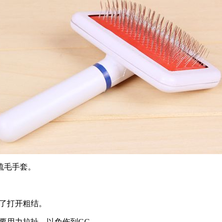
梳毛手套。
为了打开粗结。
不要用力拉扯，以免伤到GG。