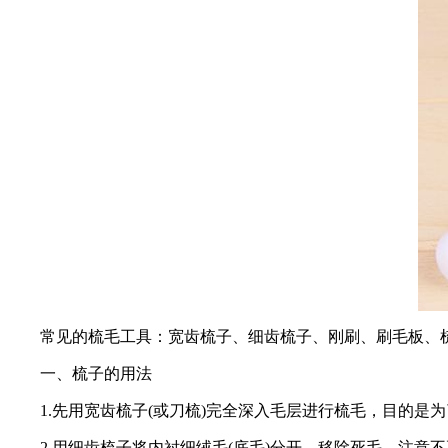
常见的梳毛工具：宽齿梳子、细齿梳子、刚刷、刷毛板、
一、梳子的用法
1.先用宽齿梳子(或刀梳)完全深入毛层进行梳毛，目的是
2.用细齿梳子将内衬细绒毛(底毛)分开，移除死毛，注意