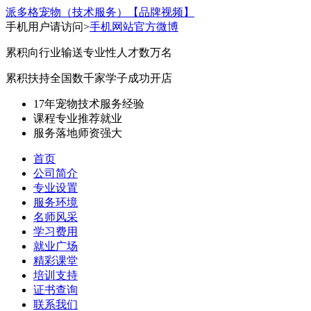
派多格宠物（技术服务）
【品牌视频】
手机用户请访问>
手机网站
官方微博
累积向行业输送专业性人才数万名
累积扶持全国数千家学子成功开店
17年宠物技术服务经验
课程专业
推荐就业
服务落地
师资强大
首页
公司简介
专业设置
服务环境
名师风采
学习费用
就业广场
精彩课堂
培训支持
证书查询
联系我们