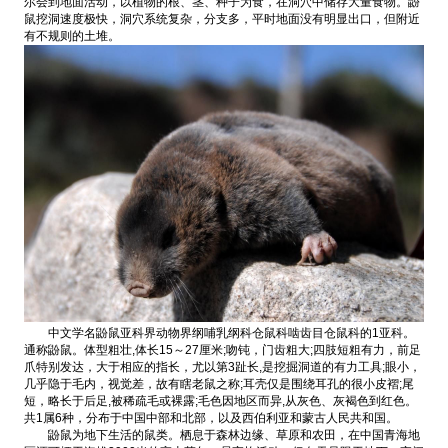
尔会到地面活动，以植物的根、茎、种子为食，在洞穴中储存大量食物。鼢
鼠挖洞速度极快，洞穴系统复杂，分支多，平时地面没有明显出口，但附近
有不规则的土堆。
中文学名鼢鼠亚科界动物界纲哺乳纲科仓鼠科啮齿目仓鼠科的1亚科。
通称鼢鼠。体型粗壮,体长15～27厘米;吻钝，门齿粗大;四肢短粗有力，前足
爪特别发达，大于相应的指长，尤以第3趾长,是挖掘洞道的有力工具;眼小，
几乎隐于毛内，视觉差，故有瞎老鼠之称;耳壳仅是围绕耳孔的很小皮褶;尾
短，略长于后足,被稀疏毛或裸露;毛色因地区而异,从灰色、灰褐色到红色。
共1属6种，分布于中国中部和北部，以及西伯利亚和蒙古人民共和国。
鼢鼠为地下生活的鼠类。栖息于森林边缘、草原和农田，在中国青海地