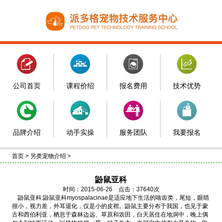
公司首页
课程价绍
报名费用
技术优势
品牌介绍
动手实操
服务团队
我要报名
首页
>
另类宠物介绍
>
鼢鼠亚科
时间：2015-06-26 点击：37640次
鼢鼠亚科:鼢鼠亚科myospalacinae是适应地下生活的啮齿类，尾短，眼睛
很小，视力差，外耳退化，仅是小的皮褶。鼢鼠主要分布于我国，也见于蒙
古和西伯利亚，栖息于森林边远、草原和农田，白天居住在地洞中，晚上偶