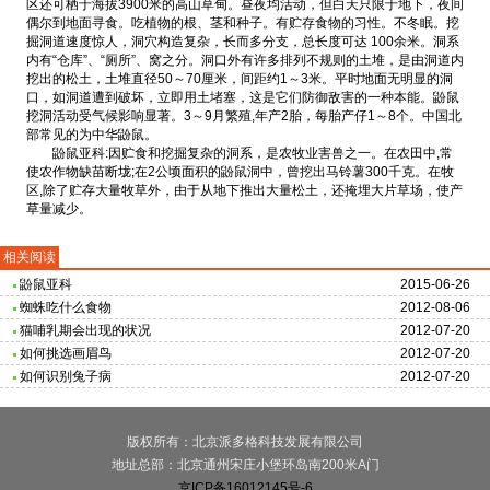
区还可栖于海拔3900米的高山草甸。昼夜均活动，但白天只限于地下，夜间
偶尔到地面寻食。吃植物的根、茎和种子。有贮存食物的习性。不冬眠。挖
掘洞道速度惊人，洞穴构造复杂，长而多分支，总长度可达 100余米。洞系
内有“仓库”、“厕所”、窝之分。洞口外有许多排列不规则的土堆，是由洞道内
挖出的松土，土堆直径50～70厘米，间距约1～3米。平时地面无明显的洞
口，如洞道遭到破坏，立即用土堵塞，这是它们防御敌害的一种本能。鼢鼠
挖洞活动受气候影响显著。3～9月繁殖,年产2胎，每胎产仔1～8个。中国北
部常见的为中华鼢鼠。
鼢鼠亚科:因贮食和挖掘复杂的洞系，是农牧业害兽之一。在农田中,常
使农作物缺苗断垅;在2公顷面积的鼢鼠洞中，曾挖出马铃薯300千克。在牧
区,除了贮存大量牧草外，由于从地下推出大量松土，还掩埋大片草场，使产
草量减少。
相关阅读
鼢鼠亚科
2015-06-26
蜘蛛吃什么食物
2012-08-06
猫哺乳期会出现的状况
2012-07-20
如何挑选画眉鸟
2012-07-20
如何识别兔子病
2012-07-20
版权所有：北京派多格科技发展有限公司
地址总部：北京通州宋庄小堡环岛南200米A门
京ICP备16012145号-6