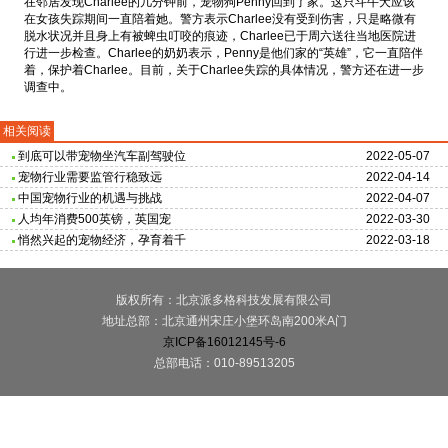
在邻居发现Charlee的几分钟前，宠物狗Penny回到了家。这只斗牛犬应该
在女孩失踪期间一直陪着她。警方表示Charlee没有受到伤害，只是略微有
脱水状况并且身上有被蜱虫叮咬的痕迹，Charlee已于周六送往当地医院进
行进一步检查。Charlee的奶奶表示，Penny是他们家的“英雄”，它一直陪伴
着，保护着Charlee。目前，关于Charlee失踪的具体情况，警方还在进一步
调查中。
相关阅读
到底可以带宠物坐汽车副驾驶位
2022-05-07
宠物行业需要监管行稳致远
2022-04-14
中国宠物行业的机遇与挑战
2022-04-07
人均年消费500英镑，英国宠
2022-03-30
悄然兴起的宠物经济，孕育着千
2022-03-18
版权所有：北京派多格科技发展有限公司
地址总部：北京通州宋庄小堡环岛南200米A门
京ICP备16012145号-6
总部电话：010-89513205