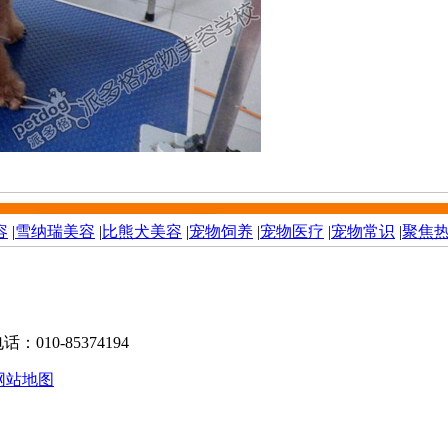
容
|
雪纳瑞美容
|
比熊犬美容
|
宠物饲养
|
宠物医疗
|
宠物常识
|
聚焦
10-85374194
网站地图