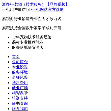
派多格宠物（技术服务）
【品牌视频】
手机用户请访问>
手机网站
官方微博
累积向行业输送专业性人才数万名
累积扶持全国数千家学子成功开店
17年宠物技术服务经验
课程专业
推荐就业
服务落地
师资强大
首页
公司简介
专业设置
服务环境
名师风采
学习费用
就业广场
精彩课堂
培训支持
证书查询
联系我们