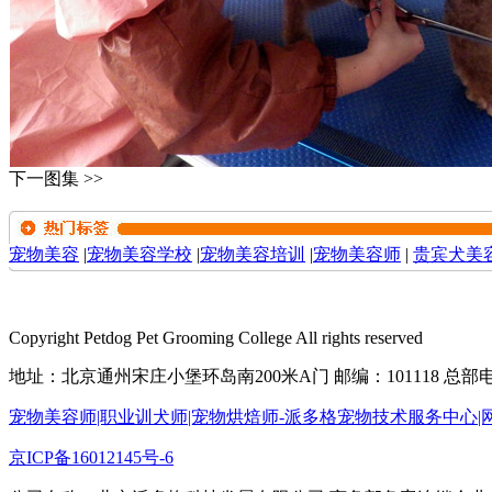
下一图集 >>
宠物美容
|
宠物美容学校
|
宠物美容培训
|
宠物美容师
|
贵宾犬美
Copyright Petdog Pet Grooming College All rights reserved
地址：北京通州宋庄小堡环岛南200米A门 邮编：101118 总部电话：0
宠物美容师|职业训犬师|宠物烘焙师-派多格宠物技术服务中心|
京ICP备16012145号-6