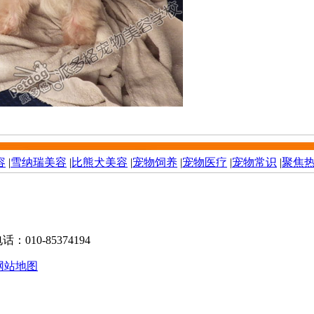
容
|
雪纳瑞美容
|
比熊犬美容
|
宠物饲养
|
宠物医疗
|
宠物常识
|
聚焦
10-85374194
网站地图