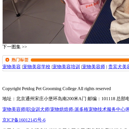
下一图集 >>
宠物美容
|
宠物美容学校
|
宠物美容培训
|
宠物美容师
|
贵宾犬美
Copyright Petdog Pet Grooming College All rights reserved
地址：北京通州宋庄小堡环岛南200米A门 邮编：101118 总部电话：0
宠物美容师|职业训犬师|宠物烘焙师-派多格宠物技术服务中心|
京ICP备16012145号-6