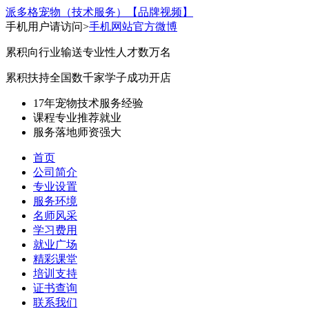
派多格宠物（技术服务）
【品牌视频】
手机用户请访问>
手机网站
官方微博
累积向行业输送专业性人才数万名
累积扶持全国数千家学子成功开店
17年宠物技术服务经验
课程专业
推荐就业
服务落地
师资强大
首页
公司简介
专业设置
服务环境
名师风采
学习费用
就业广场
精彩课堂
培训支持
证书查询
联系我们