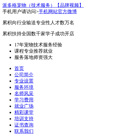
派多格宠物（技术服务）
【品牌视频】
手机用户请访问>
手机网站
官方微博
累积向行业输送专业性人才数万名
累积扶持全国数千家学子成功开店
17年宠物技术服务经验
课程专业
推荐就业
服务落地
师资强大
首页
公司简介
专业设置
服务环境
名师风采
学习费用
就业广场
精彩课堂
培训支持
证书查询
联系我们