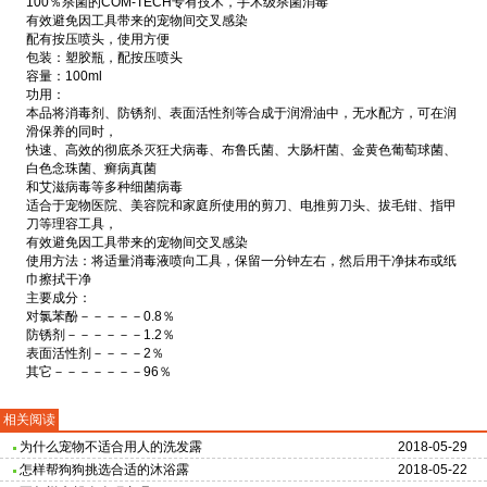
100％杀菌的COM-TECH专有技术，手术级杀菌消毒
有效避免因工具带来的宠物间交叉感染
配有按压喷头，使用方便
包装：塑胶瓶，配按压喷头
容量：100ml
功用：
本品将消毒剂、防锈剂、表面活性剂等合成于润滑油中，无水配方，可在润
滑保养的同时，
快速、高效的彻底杀灭狂犬病毒、布鲁氏菌、大肠杆菌、金黄色葡萄球菌、
白色念珠菌、癣病真菌
和艾滋病毒等多种细菌病毒
适合于宠物医院、美容院和家庭所使用的剪刀、电推剪刀头、拔毛钳、指甲
刀等理容工具，
有效避免因工具带来的宠物间交叉感染
使用方法：将适量消毒液喷向工具，保留一分钟左右，然后用干净抹布或纸
巾擦拭干净
主要成分：
对氯苯酚－－－－－0.8％
防锈剂－－－－－－1.2％
表面活性剂－－－－2％
其它－－－－－－－96％
相关阅读
为什么宠物不适合用人的洗发露
2018-05-29
怎样帮狗狗挑选合适的沐浴露
2018-05-22