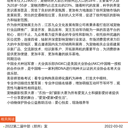
现有常住人口900万，宠物饲养人群占到徐州总人口的18%，主要集中人群
为20岁~55岁，宠物消费约占总支出的23%。随着时代的发展，科学的养宠
意识逐渐普及，营造了良好的养宠氛围，更加有力地激励了徐州宠物市场的
发展前景。突出的交通枢纽位置，良好的人文环境，促进了徐州地区的影响
力和辐射范围。
作为徐州宠物展主办方，江苏九众文化发展有限公司将秉承着打造区域宠物
行业品牌推广、渠道开发、新品发布、宠主互动等功能为一体的首选平台的
初心，前行不止。九众将着力提升展会的专业性和影响力，依托徐州优越的
区位优势，连接四省，辐射并深度影响宠物行业发达、市场消费需求潜力巨
大的中东部地区，重点邀请国内实力经销商和展商，为宠物相关企业搭建展
示新厂品、交流新技术、结识新客户、开拓新商机的重要平台，为消费群体
提供更加便捷、更加丰富、更加有趣的娱乐基地。
同期活动
中国全犬种冠军赛：犬业俱乐部(NGKC)是美国犬业协会(AKC)中国唯一授权
的合作伙伴，是中国唯一一家利用DNA进行纯种犬认证的犬业协会名将犬业
俱乐部。
美容师资格考试：看专业狗狗美容师化腐朽为神奇，打造犬中模特。
专业伴侣猫优生繁育展：专业伴侣猫名猫赛，增加萌猫互动环节等环节，观
赏性与趣味性相得益彰。
宠物摄影投票大赛：“爪拍一刻”摄影大赛为所有爱宠人士和摄影爱好者提供
一个分享爱的舞台，“爱宠•爱家•爱生活”。
小动物保护协会公益救助活动：爱心拍卖，现场领养等
相关阅读
2022第二届中部（郑州）宠
2022-03-02