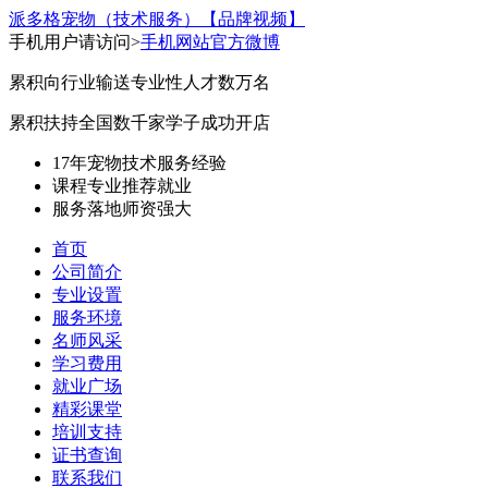
派多格宠物（技术服务）
【品牌视频】
手机用户请访问>
手机网站
官方微博
累积向行业输送专业性人才数万名
累积扶持全国数千家学子成功开店
17年宠物技术服务经验
课程专业
推荐就业
服务落地
师资强大
首页
公司简介
专业设置
服务环境
名师风采
学习费用
就业广场
精彩课堂
培训支持
证书查询
联系我们