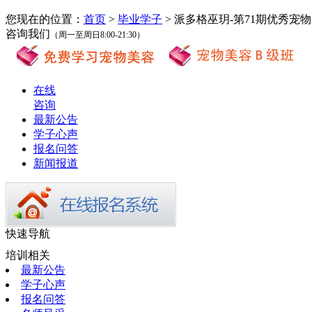
您现在的位置：
首页
>
毕业学子
> 派多格巫玥-第71期优秀宠
咨询我们
（周一至周日8:00-21:30）
在线
咨询
最新公告
学子心声
报名问答
新闻报道
快速导航
培训相关
最新公告
学子心声
报名问答